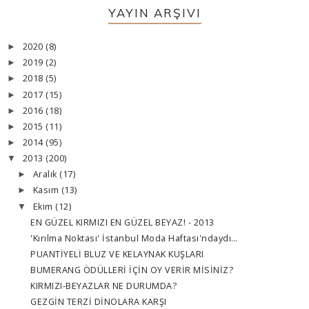
YAYIN ARŞIVI
2020
(8)
►
2019
(2)
►
2018
(5)
►
2017
(15)
►
2016
(18)
►
2015
(11)
►
2014
(95)
►
2013
(200)
▼
Aralık
(17)
►
Kasım
(13)
►
Ekim
(12)
▼
EN GÜZEL KIRMIZI EN GÜZEL BEYAZ! - 2013
'Kırılma Noktası' İstanbul Moda Haftası'ndaydı…
PUANTİYELİ BLUZ VE KELAYNAK KUŞLARI
BUMERANG ÖDÜLLERİ İÇİN OY VERİR MİSİNİZ?
KIRMIZI-BEYAZLAR NE DURUMDA?
GEZGİN TERZİ DİNOLARA KARŞI