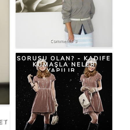
3
SORUSU OLAN? - KADIFE
KUMAŞLA NELER
YAPILIR…
ET