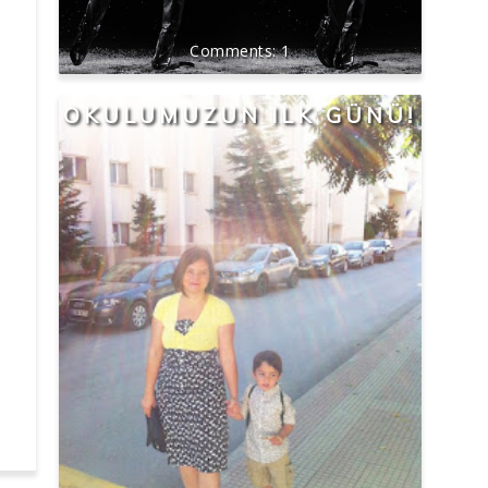
1
OKULUMUZUN ILK GÜNÜ!