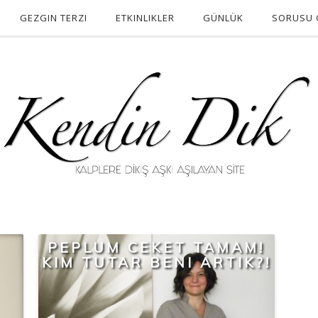
GEZGIN TERZI
ETKINLIKLER
GÜNLÜK
SORUSU 
PEPLUM CEKET TAMAM!
KIM TUTAR BENI ARTIK?!