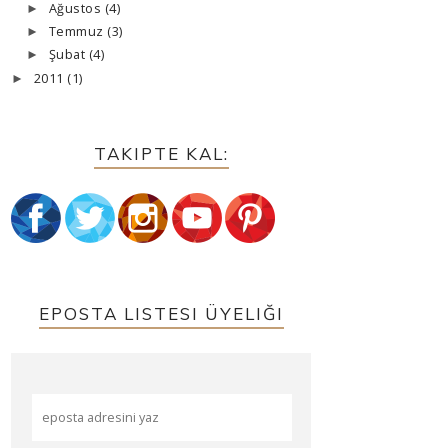
Ağustos
(4)
►
Temmuz
(3)
►
Şubat
(4)
►
2011
(1)
►
TAKIPTE KAL:
EPOSTA LISTESI ÜYELIĞI