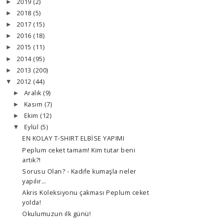
2019
(2)
►
2018
(5)
►
2017
(15)
►
2016
(18)
►
2015
(11)
►
2014
(95)
►
2013
(200)
►
2012
(44)
▼
Aralık
(9)
►
Kasım
(7)
►
Ekim
(12)
►
Eylül
(5)
▼
EN KOLAY T-SHIRT ELBİSE YAPIMI
Peplum ceket tamam! Kim tutar beni
artık?!
Sorusu Olan? - Kadife kumaşla neler
yapılır…
Akris Koleksiyonu çakması Peplum ceket
yolda!
Okulumuzun ilk günü!