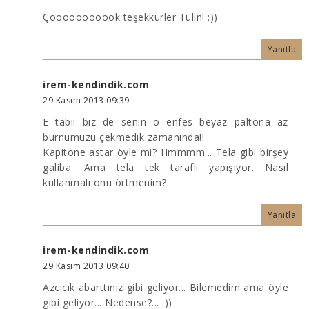
Çooooooooook teşekkürler Tülin! :))
Yanıtla
irem-kendindik.com
29 Kasım 2013 09:39
E tabii biz de senin o enfes beyaz paltona az
burnumuzu çekmedik zamanında!!
Kapitone astar öyle mi? Hmmmm... Tela gibi birşey
galiba. Ama tela tek taraflı yapışıyor. Nasıl
kullanmalı onu örtmenim?
Yanıtla
irem-kendindik.com
29 Kasım 2013 09:40
Azcıcık abarttınız gibi geliyor... Bilemedim ama öyle
gibi geliyor... Nedense?... :))