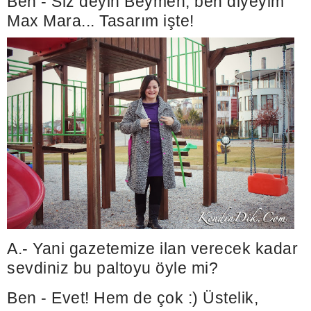
Ben
-
Siz deyin Beymen, ben diyeyim
Max Mara... Tasarım işte!
A.- Yani gazetemize ilan verecek kadar
sevdiniz bu paltoyu öyle mi?
Ben - Evet! Hem de çok :)
Üstelik,