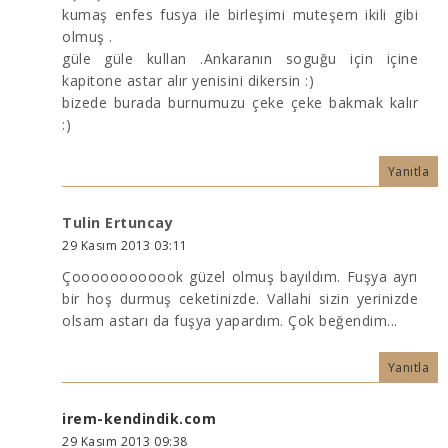
kumaş enfes fusya ile birleşimi muteşem ikili gibi
olmuş .
güle güle kullan .Ankaranın soguğu için içine
kapitone astar alır yenisini dikersin :)
bizede burada burnumuzu çeke çeke bakmak kalır
:)
Yanıtla
Tulin Ertuncay
29 Kasım 2013 03:11
Çoooooooooook güzel olmuş bayıldım. Fuşya ayrı
bir hoş durmuş ceketinizde. Vallahi sizin yerinizde
olsam astarı da fuşya yapardım. Çok beğendim...
Yanıtla
irem-kendindik.com
29 Kasım 2013 09:38