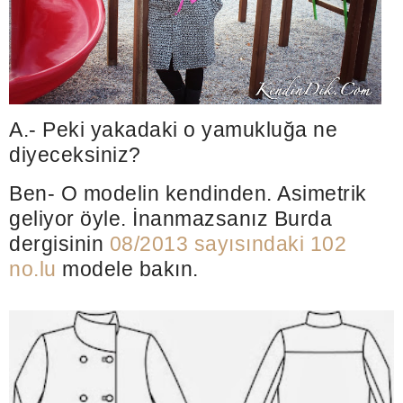
A.- Peki yakadaki o yamukluğa ne
diyeceksiniz?
Ben- O modelin kendinden. Asimetrik
geliyor öyle. İnanmazsanız Burda
dergisinin
08/2013 sayısındaki 102
no.lu
modele bakın.