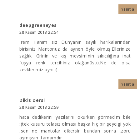
Yanıtla
deepgreeneyes
28 Kasım 2013 22:54
İrem Hanım siz Dünyanın sayılı harikalarından
birisiniz Mantonuz da aynen öyle olmuş.Ellerinize
sağlık. Grinin ve kış mevsiminin sıkıcılığına inat
fuşya renk tercihiniz olağanüstü.Ne de olsa
zevklerimiz aynı :)
Yanıtla
Dikis Dersi
28 Kasım 2013 22:59
hata dedikerini yazılarını okurken görmedim bile
:)tek kusuru telasız olması başka hiç bir şeycigi yok
,sen ne mantolar dikersin bundan sonra ,zoru
aşmışsın ,tamamdır .