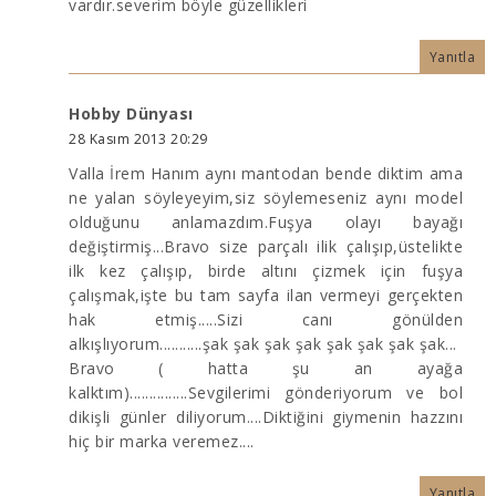
vardır.severim böyle güzellikleri
Yanıtla
Hobby Dünyası
28 Kasım 2013 20:29
Valla İrem Hanım aynı mantodan bende diktim ama
ne yalan söyleyeyim,siz söylemeseniz aynı model
olduğunu anlamazdım.Fuşya olayı bayağı
değiştirmiş...Bravo size parçalı ilik çalışıp,üstelikte
ilk kez çalışıp, birde altını çizmek için fuşya
çalışmak,işte bu tam sayfa ilan vermeyi gerçekten
hak etmiş.....Sizi canı gönülden
alkışlıyorum...........şak şak şak şak şak şak şak şak...
Bravo ( hatta şu an ayağa
kalktım)...............Sevgilerimi gönderiyorum ve bol
dikişli günler diliyorum....Diktiğini giymenin hazzını
hiç bir marka veremez....
Yanıtla