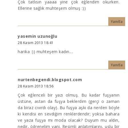
Çok tatlısın yaaaa yine çok eğlendim okurken.
Ellerine sağlık muhteşem olmuş :))
Yanıtla
yasemin uzunoğlu
28 Kasım 2013 18:41
harika :)) muhteşem kadın....
Yanıtla
nurtenbegendi.blogspot.com
28 Kasım 2013 18:56
Çok eğlenceli bir yazı olmuş. Bu kadar fuşyanın
üstüne, astarı da fuşya beklerdim (gerçi o zaman
da biraz cıvırdı olay). Bu fuşya aşkı da nerden böyle
ki kendisi en sevdiğim renklerdendir; yoksa bahara
ve yaza fuşya mı moda olacak? Duyum mu aldın,
nedir, öğrenelim yani. Resimli anlatımlarını, uslu bir