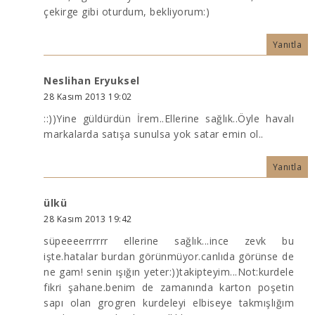
çekirge gibi oturdum, bekliyorum:)
Yanıtla
Neslihan Eryuksel
28 Kasım 2013 19:02
::))Yine güldürdün İrem..Ellerine sağlık..Öyle havalı
markalarda satışa sunulsa yok satar emin ol..
Yanıtla
ülkü
28 Kasım 2013 19:42
süpeeeerrrrrr ellerine sağlık...ince zevk bu
işte.hatalar burdan görünmüyor.canlıda görünse de
ne gam! senin ışığın yeter:))takipteyim...Not:kurdele
fikri şahane.benim de zamanında karton poşetin
sapı olan grogren kurdeleyi elbiseye takmışlığım