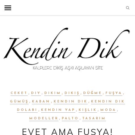
,
,
,
,
,
,
CEKET
DIY
DIKIM
DIKIŞ
DÜĞME
FUŞYA
,
,
,
GÜMÜŞ
KABAN
KENDIN DIK
KENDIN DIK
,
,
,
,
DOLABI
KENDIN YAP
KIŞLIK
MODA
,
,
MODELLER
PALTO
TASARIM
EVET AMA FUŞYA!