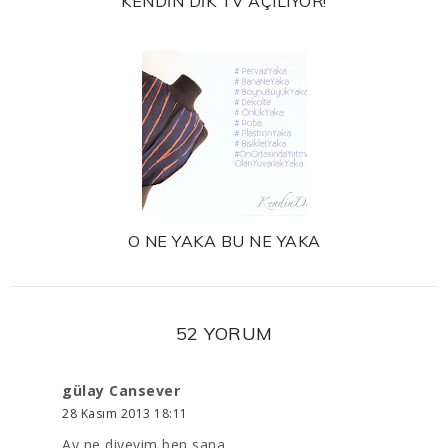
KENDİN DİK TV AÇILIYOR!
O NE YAKA BU NE YAKA
52 YORUM
gülay Cansever
28 Kasım 2013 18:11
Ay ne diyeyim ben sana...