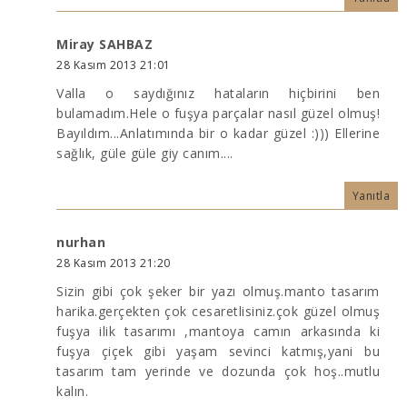
Miray SAHBAZ
28 Kasım 2013 21:01
Valla o saydığınız hataların hiçbirini ben
bulamadım.Hele o fuşya parçalar nasıl güzel olmuş!
Bayıldım...Anlatımında bir o kadar güzel :))) Ellerine
sağlık, güle güle giy canım....
Yanıtla
nurhan
28 Kasım 2013 21:20
Sizin gibi çok şeker bir yazı olmuş.manto tasarım
harika.gerçekten çok cesaretlisiniz.çok güzel olmuş
fuşya ilik tasarımı ,mantoya camın arkasında ki
fuşya çiçek gibi yaşam sevinci katmış,yani bu
tasarım tam yerinde ve dozunda çok hoş..mutlu
kalın.