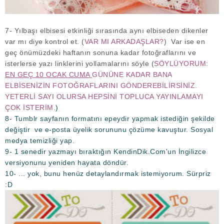
7- Yılbaşı elbisesi etkinliği sırasında aynı elbiseden dikenler
var mı diye kontrol et. (
VAR MI ARKADAŞLAR?
) Var ise en
geç önümüzdeki haftanın sonuna kadar fotoğraflarını ve
isterlerse yazı linklerini yollamalarını söyle (
SÖYLÜYORUM:
EN GEÇ 10 OCAK CUMA
GÜNÜNE KADAR BANA
ELBİSENİZİN FOTOĞRAFLARINI GÖNDEREBİLİRSİNİZ.
YETERLİ SAYI OLURSA HEPSİNİ TOPLUCA YAYINLAMAYI
ÇOK İSTERİM.
)
8- Tumblr sayfanın formatını epeydir yapmak istediğin şekilde
değiştir ve e-posta üyelik sorununu çözüme kavuştur. Sosyal
medya temizliği yap.
9- 1 senedir yazmayı bıraktığın KendinDik.Com'un İngilizce
versiyonunu yeniden hayata döndür.
10- ... yok, bunu henüz detaylandırmak istemiyorum. Sürpriz
:D