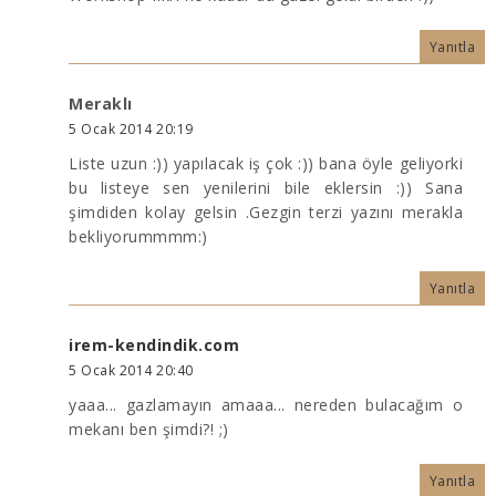
Yanıtla
Meraklı
5 Ocak 2014 20:19
Liste uzun :)) yapılacak iş çok :)) bana öyle geliyorki
bu listeye sen yenilerini bile eklersin :)) Sana
şimdiden kolay gelsin .Gezgin terzi yazını merakla
bekliyorummmm:)
Yanıtla
irem-kendindik.com
5 Ocak 2014 20:40
yaaa... gazlamayın amaaa... nereden bulacağım o
mekanı ben şimdi?! ;)
Yanıtla