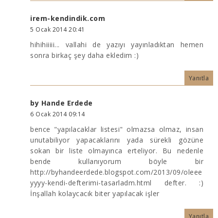
irem-kendindik.com
5 Ocak 2014 20:41
hihihiiiii... vallahi de yazıyı yayınladıktan hemen
sonra birkaç şey daha ekledim :)
Yanıtla
by Hande Erdede
6 Ocak 2014 09:14
bence "yapılacaklar listesi" olmazsa olmaz, insan
unutabiliyor yapacaklarını yada sürekli gözüne
sokan bir liste olmayınca erteliyor. Bu nedenle
bende kullanıyorum böyle bir
http://byhandeerdede.blogspot.com/2013/09/oleee
yyyy-kendi-defterimi-tasarladm.html defter. :)
İnşallah kolaycacık biter yapılacak işler
Yanıtla