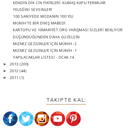
KENDİN DİK CİN FİKİRLERİ: KUMAŞ KAPLI FERMUAR
YELEĞİNİ SEVSİNLER!
100 SANİYEDE MODANIN 100 YILI
MÜNİH'TE BİR DİKİŞ MABEDİ
KARTOPU VE 10MARİFET.ORG YARIŞMASI SİZLERİ BEKLİYOR
DÜŞÜNDÜĞÜNDEN DAHA GÜZELSİN
MIZMIZ GEZGİNLER İÇİN MÜNİH -2
MIZMIZ GEZGİNLER İÇİN MÜNİH -1
YAPILACAKLAR LİSTESİ - OCAK.14
2013
(200)
►
2012
(44)
►
2011
(1)
►
TAKIPTE KAL: