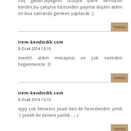
hoş geldin:)ayagının tozuyla işlere vermişsin
kendını,bu çalışma listesinden payıma düşeni aldım
en kısa zamanda gereken yapılacak :)
Yanıtla
irem-kendindik.com
8 Ocak 2014 12:15
eveett! aldım mesajınızı ve çok sevindim
beğenmenize :D
Yanıtla
irem-kendindik.com
8 Ocak 2014 12:15
ayyy çok fenasınız yaaa! ben de heveslendim şimdi
:) yazıldı bir kenara yazıldı... ;-)
Yanıtla