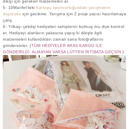
dikişi için gereken malzemeleri al.
5- 10Marifet'teki
Kartopu sponsorluğundaki yarışmanın
duyurusu
için gecikme. Yarışma için 2 proje yazısı hazırlamaya
çalış.
6- Yılbaşı çekilişi hediyeleri sahiplerini bulmuş mu diye kontrol
et. Hediyeyi alanların yakasına yapış ki dikişle ilgili
malzemeleri kullandıkları zaman sana fotoğraflarını
göndersinler. (
TÜM HEDİYELER ARAS KARGO İLE
GÖNDERİLDİ. ALMAYAN VARSA LÜTFEN İRTİBATA GEÇSİN.
)