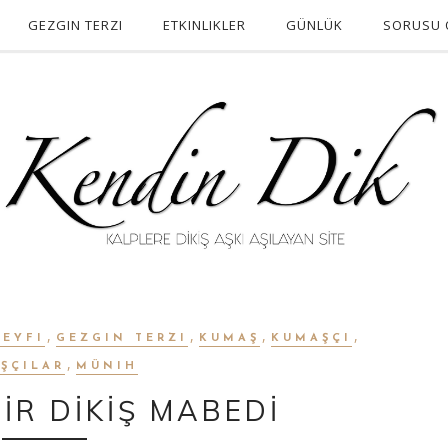
GEZGIN TERZI
ETKINLIKLER
GÜNLÜK
SORUSU 
,
,
,
,
KEYFI
GEZGIN TERZI
KUMAŞ
KUMAŞÇI
,
ŞÇILAR
MÜNIH
İR DİKİŞ MABEDİ