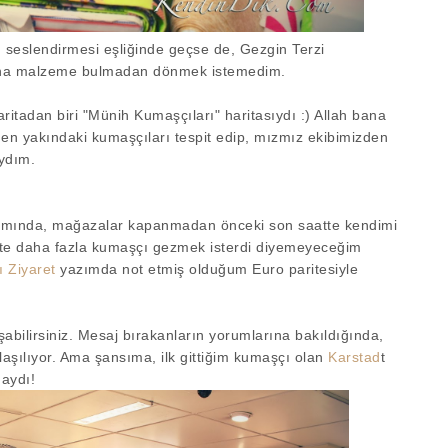
seslendirmesi eşliğinde geçse de, Gezgin Terzi
ına malzeme bulmadan dönmek istemedim.
tadan biri "Münih Kumaşçıları" haritasıydı :) Allah bana
e en yakındaki kumaşçıları tespit edip, mızmız ekibimizden
aydım.
amında, mağazalar kapanmadan önceki son saatte kendimi
ette daha fazla kumaşçı gezmek isterdi diyemeyeceğim
ı Ziyaret
yazımda not etmiş olduğum Euro paritesiyle
abilirsiniz. Mesaj bırakanların yorumlarına bakıldığında,
şılıyor. Ama şansıma, ilk gittiğim kumaşçı olan
Karstad
t
daydı!