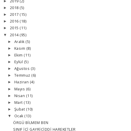
2019
(2)
►
2018
(5)
►
2017
(15)
►
2016
(18)
►
2015
(11)
►
2014
(95)
▼
Aralık
(5)
►
Kasım
(8)
►
Ekim
(11)
►
Eylül
(5)
►
Ağustos
(3)
►
Temmuz
(6)
►
Haziran
(4)
►
Mayıs
(6)
►
Nisan
(11)
►
Mart
(13)
►
Şubat
(10)
►
Ocak
(13)
▼
ÖRGÜ BİLMEM BEN
SINIF İÇİ GAYRİCİDDİ HAREKETLER