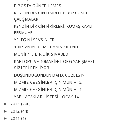
E-POSTA GÜNCELLEMESİ
KENDİN DİK CİN FİKİRLERİ: BÜZGÜSEL
ÇALIŞMALAR
KENDİN DİK CİN FİKİRLERİ: KUMAŞ KAPLI
FERMUAR
YELEĞİNİ SEVSİNLER!
100 SANİYEDE MODANIN 100 YILI
MÜNİH'TE BİR DİKİŞ MABEDİ
KARTOPU VE 10MARİFET.ORG YARIŞMASI
SİZLERİ BEKLİYOR
DÜŞÜNDÜĞÜNDEN DAHA GÜZELSİN
MIZMIZ GEZGİNLER İÇİN MÜNİH -2
MIZMIZ GEZGİNLER İÇİN MÜNİH -1
YAPILACAKLAR LİSTESİ - OCAK.14
2013
(200)
►
2012
(44)
►
2011
(1)
►