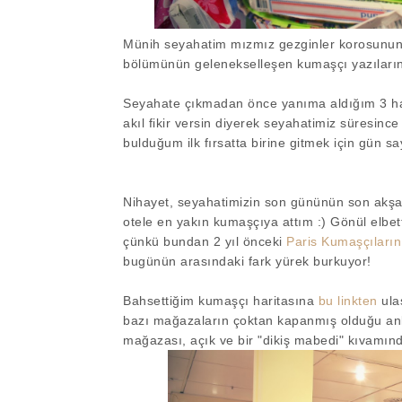
Münih seyahatim mızmız gezginler korosunun 
bölümünün gelenekselleşen kumaşçı yazılar
Seyahate çıkmadan önce yanıma aldığım 3 hari
akıl fikir versin diyerek seyahatimiz süresinc
bulduğum ilk fırsatta birine gitmek için gün s
Nihayet, seyahatimizin son gününün son akş
otele en yakın kumaşçıya attım :) Gönül elb
çünkü bundan 2 yıl önceki
Paris Kumaşçıların
bugünün arasındaki fark yürek burkuyor!
Bahsettiğim kumaşçı haritasına
bu linkten
ulaş
bazı mağazaların çoktan kapanmış olduğu anla
mağazası,
açık ve bir "dikiş mabedi" kıvamın