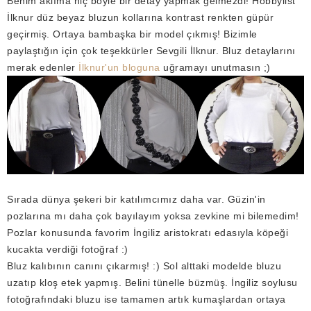
Benim aklıma hiç böyle bir detay yapmak gelmezdi! Hobbylist
İlknur düz beyaz bluzun kollarına kontrast renkten güpür
geçirmiş. Ortaya bambaşka bir model çıkmış! Bizimle
paylaştığın için çok teşekkürler Sevgili İlknur. Bluz detaylarını
merak edenler
İlknur'un bloguna
uğramayı unutmasın ;)
Sırada dünya şekeri bir katılımcımız daha var. Güzin'in
pozlarına mı daha çok bayılayım yoksa zevkine mi bilemedim!
Pozlar konusunda favorim İngiliz aristokratı edasıyla köpeği
kucakta verdiği fotoğraf :)
Bluz kalıbının canını çıkarmış! :) Sol alttaki modelde bluzu
uzatıp kloş etek yapmış. Belini tünelle büzmüş. İngiliz soylusu
fotoğrafındaki bluzu ise tamamen artık kumaşlardan ortaya