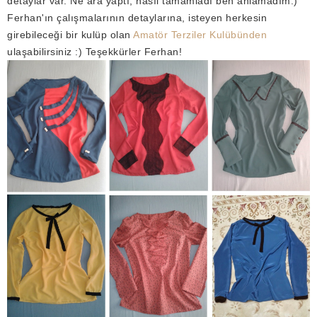
detaylar var. Ne ara yaptı, nasıl tamamladı ben anlamadım:)
Ferhan'ın çalışmalarının detaylarına, isteyen herkesin
girebileceği bir kulüp olan
Amatör Terziler Kulübünden
ulaşabilirsiniz :) Teşekkürler Ferhan!