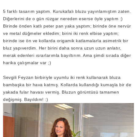
5 farklı tasarım yaptım. Kurukafalı bluzu yayınlamıştım zaten.
Diğerlerini de o gün rüzgar nereden eserse öyle yaptım :)
Birinde önden katlı peter pan yaka yaptım; birinde öne nervür
ve metal düğmeler ekledim; birini iki renk elbise yaptım;
birinde ise ön ve kollarda origamik katlamalarla asimetrik bir
bluz yapıverdim. Her birini daha sonra uzun uzun anlatır,
merak edenleri ısrarlarımla bayıltırım. Ama şimdi sırada diğer
harika çalışmalar var ;)
Sevgili Feyzan birbiriyle uyumlu iki renk kullanarak bluza
bambaşka bir hava katmış. Kollarda kullandığı kumaşla bir de
yakada fular havası vermiş. Bluzun görüntüsü tamamen
değişmiş. Bayıldım! :)