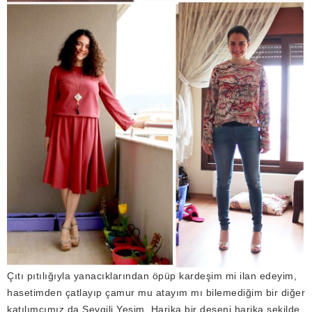
Çıtı pıtılığıyla yanacıklarından öpüp kardeşim mi ilan edeyim,
hasetimden çatlayıp çamur mu atayım mı bilemediğim bir diğer
katılımcımız da Sevgili Yeşim. Harika bir deseni harika şekilde