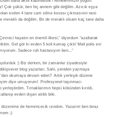
izden daha akıllı kadınlardık? Annelerimizin yoğurt
iz! Çok şükür, ben hiç annem gibi değilim. Azıcık eşya
 olan evden 4 tane cam silme kovası çıkmasının nesi
e meraklı da değilim. Bir de meraklı olsam kaç tane daha
evreci hayatın en önemli ilkesi," diyordum "azaltarak
 diktim. Gel gör ki evden 5 koli kumaş çıktı! Mali polis evi
ıyorum. Sadece ruh hastasıyım ben..."
uydurduk :) Biz derken, bir zamanlar ziyadesiyle
 dikişsever blog yazarları. Sahi, yeniden yazmaya
om'dan okumaya devam eden?
Artık yerleşik düzene
deyim diye umuyorum!
Profesyonel taşınmacı
 yerleştirdim. Tırnaklarımın hepsi kökünden kırıldı,
tlanıp evden dışarı atıldı bile.
sı düzenime de hemencecik ısındım. Yazarım ben biraz
lmem ;)