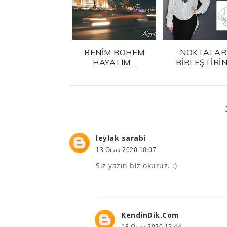
BENİM BOHEM
NOKTALAR
HAYATIM...
BİRLEŞTİRİN.
leylak sarabi
13 Ocak 2020 10:07
Siz yazın biz okuruz. :)
KendinDik.Com
18 Ocak 2020 12:44