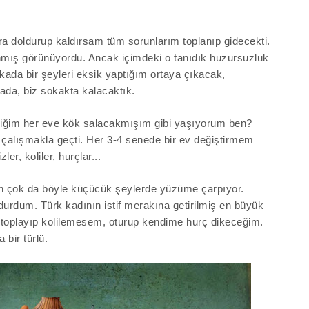
ra doldurup kaldırsam tüm sorunlarım toplanıp gidecekti.
nmış görünüyordu. Ancak içimdeki o tanıdık huzursuzluk
ikada bir şeyleri eksik yaptığım ortaya çıkacak,
tada, biz sokakta kalacaktık.
rdiğim her eve kök salacakmışım gibi yaşıyorum ben?
 çalışmakla geçti. Her 3-4 senede
bir
ev
değiştirmem
ler, koliler, hurçlar...
n çok da böyle küçücük şeylerde yüzüme çarpıyor.
 durdum. Türk kadının istif merakına getirilmiş en büyük
 toplayıp kolilemesem, oturup kendime hurç dikeceğim.
 bir türlü.