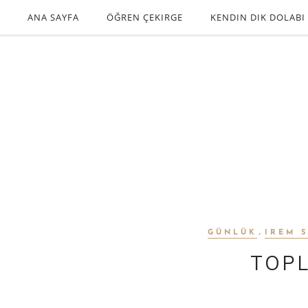
ANA SAYFA
ÖĞREN ÇEKIRGE
KENDIN DIK DOLABI
,
GÜNLÜK
IREM 
TOP