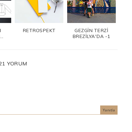
I
RETROSPEKT
GEZGİN TERZİ
..
BREZİLYA'DA -1
21 YORUM
Yanıtla