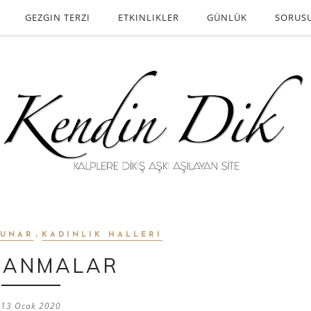
GEZGIN TERZI
ETKINLIKLER
GÜNLÜK
SORUS
,
SUNAR
KADINLIK HALLERI
LANMALAR
13 Ocak 2020