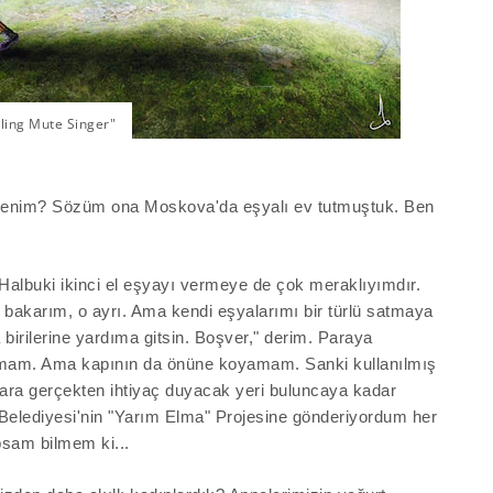
lling Mute Singer"
 benim? Sözüm ona Moskova'da eşyalı ev tutmuştuk. Ben
albuki ikinci el eşyayı vermeye de çok meraklıyımdır.
 bakarım, o ayrı. Ama kendi eşyalarımı bir türlü satmaya
a
birilerine
yardıma
gitsin
. Boşver,"
derim
. Paraya
amam. Ama kapının da önüne koyamam. Sanki kullanılmış
lara gerçekten ihtiyaç duyacak yeri buluncaya kadar
Belediyesi'nin "Yarım Elma" Projesine gönderiyordum her
psam bilmem ki...