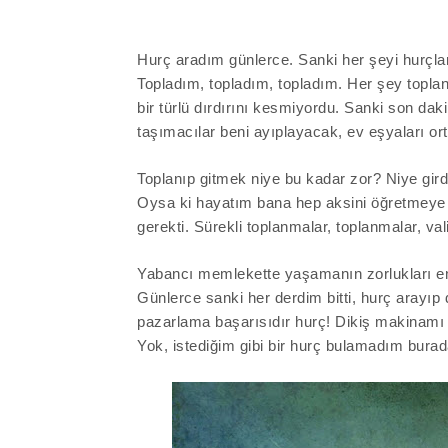
Hurç aradım günlerce. Sanki her şeyi hurçla
Topladım, topladım, topladım. Her şey topla
bir türlü dırdırını kesmiyordu. Sanki son dak
taşımacılar beni ayıplayacak, ev eşyaları or
Toplanıp gitmek niye bu kadar zor? Niye gi
Oysa ki hayatım bana hep aksini öğretmeye
gerekti
. Sürekli toplanmalar, toplanmalar, valiz
Yabancı memlekette yaşamanın zorlukları e
Günlerce sanki her derdim bitti, hurç arayıp
pazarlama başarısıdır hurç! Dikiş makinamı
Yok, istediğim gibi bir hurç bulamadım burada