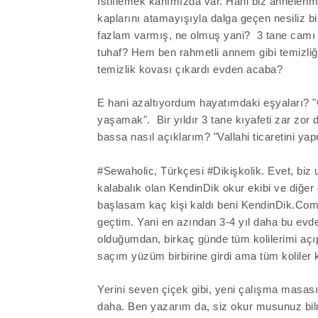
İstiflemek kanımızda var. Hani biz annelerim
kaplarını atamayışıyla dalga geçen nesiliz b
fazlam varmış, ne olmuş yani?
3 tane camı
tuhaf? Hem ben rahmetli annem gibi temizliğ
temizlik kovası çıkardı evden acaba?
E hani azaltıyordum hayatımdaki eşyaları? "Ç
yaşamak".
Bir yıldır 3 tane kıyafeti zar zor
bassa nasıl açıklarım? "
Vallahi
ticaretini
yapm
#Sewaholic, Türkçesi #Dikişkolik. Evet, biz 
kalabalık olan KendinDik okur ekibi ve diğer
başlasam kaç kişi kaldı beni KendinDik.C
geçtim. Yani en azından 3-4 yıl daha bu ev
olduğumdan, birkaç günde tüm kolilerimi açıp
saçım yüzüm birbirine girdi ama tüm koliler ka
Yerini seven çiçek gibi, yeni çalışma masa
daha. Ben yazarım da, siz okur musunuz bi