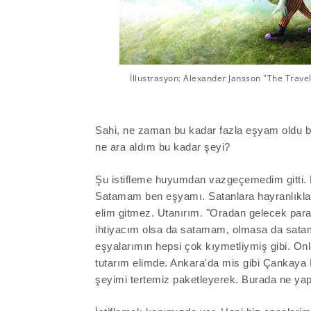
İllustrasyon: Alexander Jansson "The Trave
Sahi, ne zaman bu kadar fazla eşyam oldu
ne ara aldım bu kadar şeyi?
Şu istifleme huyumdan vazgeçemedim gitti. H
Satamam
ben
eşyamı. Satanlara hayranlıkla
elim gitmez. Utanırım. "
Oradan
gelecek
par
ihtiyacım olsa da satamam, olmasa da sat
eşyalarımın hepsi çok kıymetliymiş gibi. On
tutarım elimde. Ankara'da mis gibi Çankaya 
şeyimi tertemiz paketleyerek. Burada ne ya