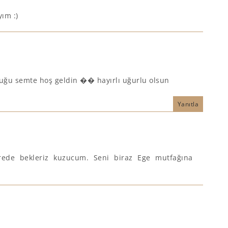
ım :)
rduğu semte hoş geldin �� hayırlı uğurlu olsun
Yanıtla
ürede bekleriz kuzucum. Seni biraz Ege mutfağına