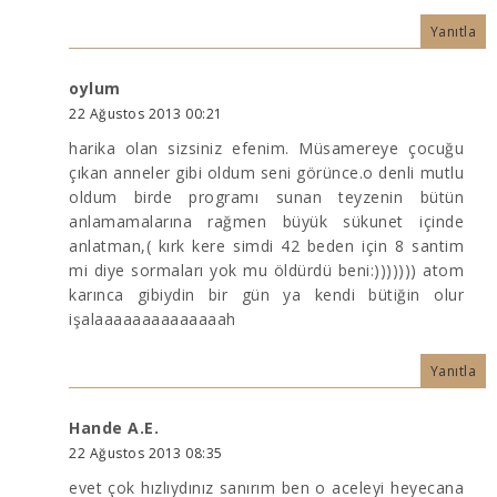
Yanıtla
oylum
22 Ağustos 2013 00:21
harika olan sizsiniz efenim. Müsamereye çocuğu
çıkan anneler gibi oldum seni görünce.o denli mutlu
oldum birde programı sunan teyzenin bütün
anlamamalarına rağmen büyük sükunet içinde
anlatman,( kırk kere simdi 42 beden için 8 santim
mi diye sormaları yok mu öldürdü beni:))))))) atom
karınca gibiydin bir gün ya kendi bütiğin olur
işalaaaaaaaaaaaaaah
Yanıtla
Hande A.E.
22 Ağustos 2013 08:35
evet çok hızlıydınız sanırım ben o aceleyi heyecana