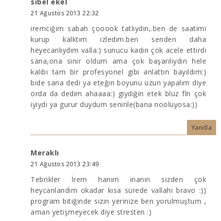
sibel ekel
21 Ağustos 2013 22:32
iremciğim sabah çooook tatlıydın,.ben de saatimi
kurup kalktım izledim.ben senden daha
heyecanlıydım valla:) sunucu kadın çok acele ettirdi
sana,ona sinir oldum ama çok başarılıydın hele
kalıbı tam bir profesyonel gibi anlattın bayıldım:)
bide sana dedi ya eteğin boyunu uzun yapalım diye
orda da dedim ahaaaa:) giydiğin etek bluz fln çok
iyiydi ya gurur duydum seninle(bana nooluyosa:))
Yanıtla
Meraklı
21 Ağustos 2013 23:49
Tebrikler İrem hanım inanın sizden çok
heycanlandım okadar kısa sürede vallahi bravo :))
program bitiğinde sizin yerinize ben yorulmuştum ,
aman yetişmeyecek diye stresten :)