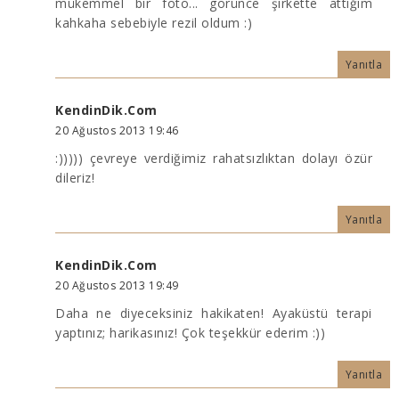
mükemmel bir foto... görünce şirkette attığım
kahkaha sebebiyle rezil oldum :)
Yanıtla
KendinDik.Com
20 Ağustos 2013 19:46
:))))) çevreye verdiğimiz rahatsızlıktan dolayı özür
dileriz!
Yanıtla
KendinDik.Com
20 Ağustos 2013 19:49
Daha ne diyeceksiniz hakikaten! Ayaküstü terapi
yaptınız; harikasınız! Çok teşekkür ederim :))
Yanıtla