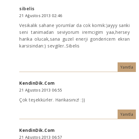
sibelis
21 Ağustos 2013 02:46
Vesikalik sahane yorumlar da cok komik:)ayyy sanki
seni tanimadan seviyorum iremcigim yaa,hersey
harika olucak,sana guzel enerji gondericem ekran
karsisindan:) sevgiler..Sibelis
Yanıtla
KendinDik.Com
21 Ağustos 2013 06:55
Çok teşekkürler. Harikasınız! :))
Yanıtla
KendinDik.Com
21 Ağustos 2013 06:57