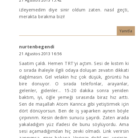
21 Ağustos 2013 15:42
izleyemedim diye sinir oldum zaten. nasıl geçti,
merakta bırakma bizi!
Yanıtla
nurtenbegendi
21 Ağustos 2013 16:56
Saatim çaldı. Hemen TRT'yi açtım. Sesi de kıstım ki
o sırada ihaleyle ilgili odaya doluşan zevatın dikkati
dağılmasın. Gel velakin hız çok düşük, görüntü ha
bire donuyor. O sırada telefonlar, arayanlar,
gelenler, gidenler... 15-20 dakika sonra yeniden
baktım, iyi, öğle yemeği sırasında biraz hız arttı.
Sen de maşallah Atom Karınca gibi yetiştirmek için
dört dönüyorsun. Ben de iş yaparken aynen böyle
çırpınırım. Kesin dedim sunucu şaşırdı. Zaten arada
yakaladığım yüz ifadesi de bunu söylüyordu. Ama
sesi açamadığımdan hiç zevki olmadı. Link verirsin
zannımca, girer bakarız. Verirsin değil mi, verirsin,