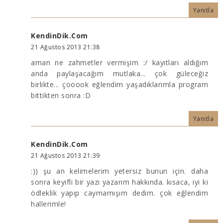
Yanıtla
KendinDik.Com
21 Ağustos 2013 21:38
aman ne zahmetler vermişim :/ kayıtları aldığım
anda paylaşacağım mutlaka... çok güleceğiz
birlikte... çooook eğlendim yaşadıklarımla program
bittikten sonra :D
Yanıtla
KendinDik.Com
21 Ağustos 2013 21:39
:)) şu an kelimelerim yetersiz bunun için. daha
sonra keyifli bir yazı yazarım hakkında. kısaca, iyi ki
ödleklik yapıp caymamışım dedim. çok eğlendim
hallerimle!