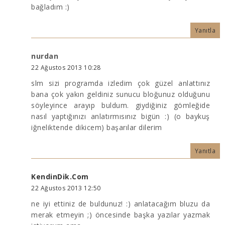
bağladım :)
Yanıtla
nurdan
22 Ağustos 2013 10:28
slm sizi programda izledim çok güzel anlattınız
bana çok yakın geldiniz sunucu bloğunuz olduğunu
söyleyince arayıp buldum. giydiğiniz gömleğide
nasıl yaptığınızı anlatırmısınız bigün :) (o baykuş
iğneliktende dikicem) başarılar dilerim
Yanıtla
KendinDik.Com
22 Ağustos 2013 12:50
ne iyi ettiniz de buldunuz! :) anlatacağım bluzu da
merak etmeyin ;) öncesinde başka yazılar yazmak