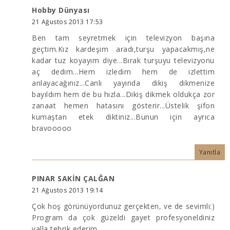
Hobby Dünyası
21 Ağustos 2013 17:53
Ben tam seyretmek için televizyon başına
geçtim.Kız kardeşim aradı,turşu yapacakmış,ne
kadar tuz koyayım diye...Bırak turşuyu televizyonu
aç dedim...Hem izledim hem de izlettim
anlayacağınız...Canlı yayında dikiş dikmenize
bayıldım hem de bu hızla...Dikiş dikmek oldukça zor
zanaat hemen hatasını gösterir...Üstelik şifon
kumaştan etek diktiniz...Bunun için ayrıca
bravooooo
Yanıtla
PINAR SAKİN ÇALĞAN
21 Ağustos 2013 19:14
Çok hoş görünüyordunuz gerçekten, ve de sevimli:)
Program da çok güzeldi gayet profesyoneldiniz
valla tebrik ederim.