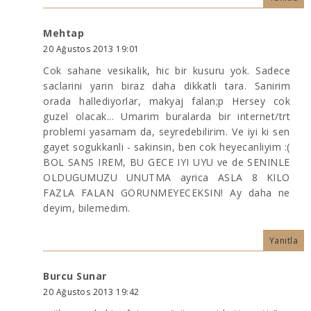
Mehtap
20 Ağustos 2013 19:01
Cok sahane vesikalik, hic bir kusuru yok. Sadece
saclarini yarin biraz daha dikkatli tara. Sanirim
orada hallediyorlar, makyaj falan;p Hersey cok
guzel olacak... Umarim buralarda bir internet/trt
problemi yasamam da, seyredebilirim. Ve iyi ki sen
gayet sogukkanli - sakinsin, ben cok heyecanliyim :(
BOL SANS IREM, BU GECE IYI UYU ve de SENINLE
OLDUGUMUZU UNUTMA ayrica ASLA 8 KILO
FAZLA FALAN GORUNMEYECEKSIN! Ay daha ne
deyim, bilemedim.
Yanıtla
Burcu Sunar
20 Ağustos 2013 19:42