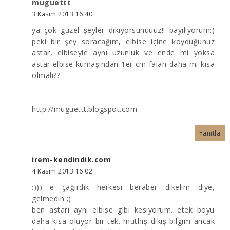
muguettt
3 Kasım 2013 16:40
ya çok güzel şeyler dikiyorsunuuuz!! bayılıyorum:)
peki bir şey soracağım, elbise içine koyduğunuz
astar, elbiseyle aynı uzunluk ve ende mi yoksa
astar elbise kumaşından 1er cm falan daha mı kısa
olmalı??
http://muguettt.blogspot.com
Yanıtla
irem-kendindik.com
4 Kasım 2013 16:02
:))) e çağırdık herkesi beraber dikelim diye,
gelmedin ;)
ben astarı aynı elbise gibi kesiyorum. etek boyu
daha kısa oluyor bir tek. müthiş dikiş bilgim ancak