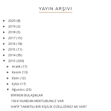
YAYIN ARŞIVI
2020
(8)
►
2019
(2)
►
2018
(5)
►
2017
(15)
►
2016
(18)
►
2015
(11)
►
2014
(95)
►
2013
(200)
▼
Aralık
(17)
►
Kasım
(13)
►
Ekim
(12)
►
Eylül
(17)
►
Ağustos
(25)
▼
BİRİKEN BULAŞIKLAR
1924 YILINDAN MEKTUBUNUZ VAR
HAFİF TAKINTILI BİR KİŞİLİK ÖZELLİĞİNİZ Mİ VAR?