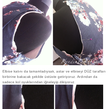
Elbise katını da tamamladıysak, astar ve elbiseyi DÜZ tarafları
birbirine bakacak şekilde üstüste getiriyoruz. Ardından da
sadece kol oyuklarından iğneleyip dikiyoruz.