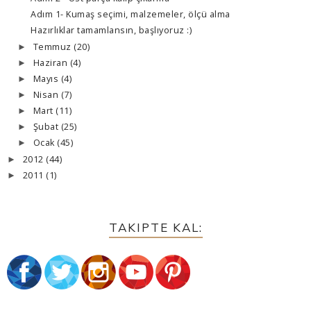
Adım 1- Kumaş seçimi, malzemeler, ölçü alma
Hazırlıklar tamamlansın, başlıyoruz :)
Temmuz
(20)
►
Haziran
(4)
►
Mayıs
(4)
►
Nisan
(7)
►
Mart
(11)
►
Şubat
(25)
►
Ocak
(45)
►
2012
(44)
►
2011
(1)
►
TAKIPTE KAL: