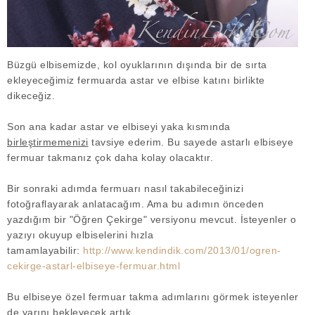
Büzgü elbisemizde, kol oyuklarının dışında bir de sırta
ekleyeceğimiz fermuarda astar ve elbise katını birlikte
dikeceğiz.
Son ana kadar astar ve elbiseyi yaka kısmında
birleştirmemenizi
tavsiye ederim. Bu sayede astarlı elbiseye
fermuar takmanız çok daha kolay olacaktır.
Bir sonraki adımda fermuarı nasıl takabileceğinizi
fotoğraflayarak anlatacağım. Ama bu adımın önceden
yazdığım bir "Öğren Çekirge" versiyonu mevcut. İsteyenler o
yazıyı okuyup elbiselerini hızla
tamamlayabilir:
http://www.kendindik.com/2013/01/ogren-
cekirge-astarl-elbiseye-fermuar.html
Bu elbiseye özel fermuar takma adımlarını görmek isteyenler
de yarını bekleyecek artık.