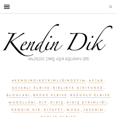
,
,
#KENDINDIKETKINLIĞINDEYIM
ASTAR
,
,
ASTARLI ELBISE
BIRLIKTE DIKIYORUZ
,
,
BLOGLARI
BÜZGÜ ELBISE
BÜZGÜLÜ ELBISE
,
,
,
,
MODELLERI
DIY
DIKIŞ
DIKIŞ ETKINLIĞI
,
,
,
,
KENDIN DIK
KIYAFET
MODA
TASARIM