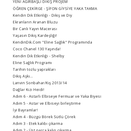
YENİ AĞIRBAŞLI DİKİŞ PROJEM
ÖĞREN ÇEKİRGE - ŞİFON GİYSİYE YAKA TAKMA
Kendin Dik Etkinliği - Dikiş ve Diy
Ekranların Aranan Bluzu
Bir Canlı Yayın Macerası
Yaşasın Dikiş Kardeşliği!
KendinDik.Com "Eline Sağlık" Programında
Coco Chanel 130 Yaşında!
Kendin Dik Etkinliği - Shelby
Eline Sağlık Programı
Tarihin tozlu yaprakları
Dikiş Aşkı...
Lanvin Sonbahar/Kış 2013/14
Dağlar Kızı Heidi!
Adım 6 - Astarlı Elbiseye Fermuar ve Yaka Biyesi
Adım 5 - Astar ve Elbiseyi birleştirme
İyi Bayramlar!
Adım 4 - Büzgü Börek Sütlü Çörek
Adım 3 - Etek kalıbı çıkarma
Adım 2 - Üst parça kalıp çıkarma