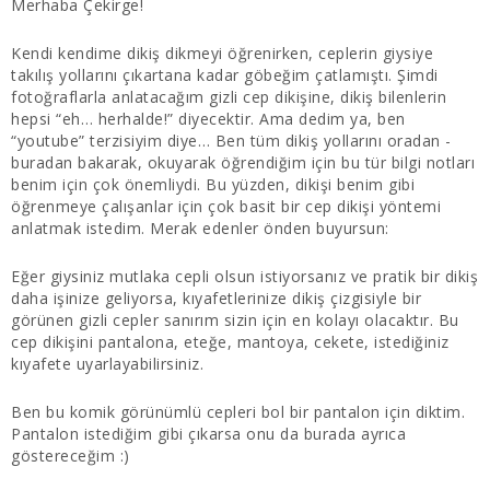
Merhaba Çekirge!
Kendi kendime dikiş dikmeyi öğrenirken, ceplerin giysiye
takılış yollarını çıkartana kadar göbeğim çatlamıştı. Şimdi
fotoğraflarla anlatacağım gizli cep dikişine, dikiş bilenlerin
hepsi “eh… herhalde!” diyecektir. Ama dedim ya, ben
“youtube” terzisiyim diye… Ben tüm dikiş yollarını oradan -
buradan bakarak, okuyarak öğrendiğim için bu tür bilgi notları
benim için çok önemliydi. Bu yüzden, dikişi benim gibi
öğrenmeye çalışanlar için çok basit bir cep dikişi yöntemi
anlatmak istedim. Merak edenler önden buyursun:
Eğer giysiniz mutlaka cepli olsun istiyorsanız ve pratik bir dikiş
daha işinize geliyorsa, kıyafetlerinize dikiş çizgisiyle bir
görünen gizli cepler sanırım sizin için en kolayı olacaktır. Bu
cep dikişini pantalona, eteğe, mantoya, cekete, istediğiniz
kıyafete uyarlayabilirsiniz.
Ben bu komik görünümlü cepleri bol bir pantalon için diktim.
Pantalon istediğim gibi çıkarsa onu da burada ayrıca
göstereceğim :)