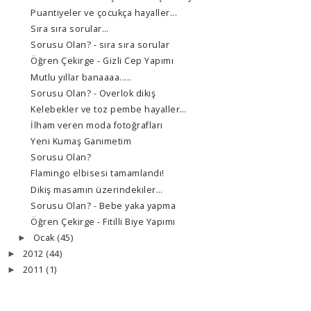
Puantiyeler ve çocukça hayaller...
Sıra sıra sorular…
Sorusu Olan? - sıra sıra sorular
Öğren Çekirge - Gizli Cep Yapımı
Mutlu yıllar banaaaa.....
Sorusu Olan? - Overlok dikiş
Kelebekler ve toz pembe hayaller…
İlham veren moda fotoğrafları
Yeni Kumaş Ganimetim
Sorusu Olan?
Flamingo elbisesi tamamlandı!
Dikiş masamın üzerindekiler…
Sorusu Olan? - Bebe yaka yapma
Öğren Çekirge - Fitilli Biye Yapımı
Ocak
(45)
►
2012
(44)
►
2011
(1)
►