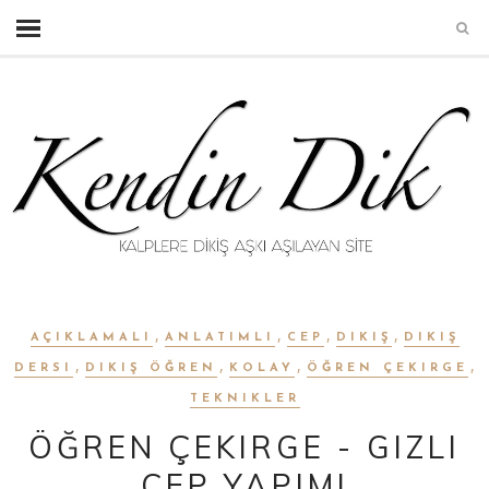
,
,
,
,
AÇIKLAMALI
ANLATIMLI
CEP
DIKIŞ
DIKIŞ
,
,
,
,
DERSI
DIKIŞ ÖĞREN
KOLAY
ÖĞREN ÇEKIRGE
TEKNIKLER
ÖĞREN ÇEKIRGE - GIZLI
CEP YAPIMI