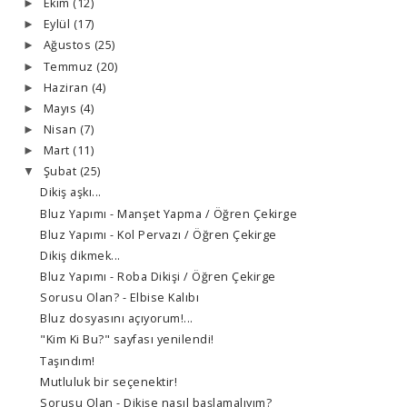
Ekim
(12)
►
Eylül
(17)
►
Ağustos
(25)
►
Temmuz
(20)
►
Haziran
(4)
►
Mayıs
(4)
►
Nisan
(7)
►
Mart
(11)
►
Şubat
(25)
▼
Dikiş aşkı...
Bluz Yapımı - Manşet Yapma / Öğren Çekirge
Bluz Yapımı - Kol Pervazı / Öğren Çekirge
Dikiş dikmek...
Bluz Yapımı - Roba Dikişi / Öğren Çekirge
Sorusu Olan? - Elbise Kalıbı
Bluz dosyasını açıyorum!...
"Kim Ki Bu?" sayfası yenilendi!
Taşındım!
Mutluluk bir seçenektir!
Sorusu Olan - Dikişe nasıl başlamalıyım?