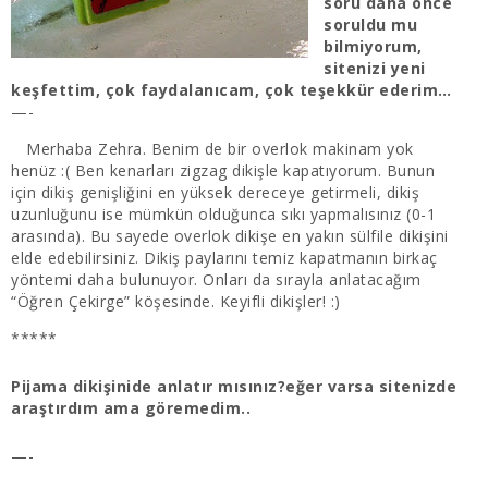
soru daha önce
soruldu mu
bilmiyorum,
sitenizi yeni
keşfettim, çok faydalanıcam, çok teşekkür ederim…
—-
Merhaba Zehra. Benim de bir overlok makinam yok
henüz :( Ben kenarları zigzag dikişle kapatıyorum. Bunun
için dikiş genişliğini en yüksek dereceye getirmeli, dikiş
uzunluğunu ise mümkün olduğunca sıkı yapmalısınız (0-1
arasında). Bu sayede overlok dikişe en yakın sülfile dikişini
elde edebilirsiniz. Dikiş paylarını temiz kapatmanın birkaç
yöntemi daha bulunuyor. Onları da sırayla anlatacağım
“Öğren Çekirge” köşesinde. Keyifli dikişler! :)
*****
Pijama dikişinide anlatır mısınız?eğer varsa sitenizde
araştırdım ama göremedim..
—-