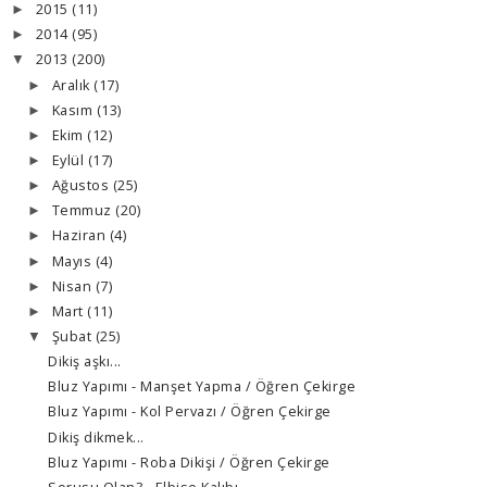
2015
(11)
►
2014
(95)
►
2013
(200)
▼
Aralık
(17)
►
Kasım
(13)
►
Ekim
(12)
►
Eylül
(17)
►
Ağustos
(25)
►
Temmuz
(20)
►
Haziran
(4)
►
Mayıs
(4)
►
Nisan
(7)
►
Mart
(11)
►
Şubat
(25)
▼
Dikiş aşkı...
Bluz Yapımı - Manşet Yapma / Öğren Çekirge
Bluz Yapımı - Kol Pervazı / Öğren Çekirge
Dikiş dikmek...
Bluz Yapımı - Roba Dikişi / Öğren Çekirge