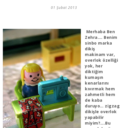
01 Şubat 2013
Merhaba Ben
Zehra…. Benim
sinbo marka
dikiş
makinam var,
overlok özelliği
yok, her
diktiğim
kumaşın
kenarlarını
kıvırmak hem
zahmetli hem
de kaba
duruyo… zigzag
dikişle overlok
yapabilir
miyim?….Bu