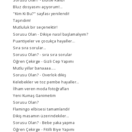
Sorusu Olan? - Elbise Kalıbı
Bluz dosyasını açıyorum!...
"Kim Ki Bu?" sayfası yenilendi!
Taşındım!
Mutluluk bir seçenektir!
Sorusu Olan - Dikişe nasıl başlamalıyım?
Puantiyeler ve çocukça hayaller...
Sıra sıra sorular…
Sorusu Olan? - sıra sıra sorular
Öğren Çekirge - Gizli Cep Yapımı
Mutlu yıllar banaaaa.....
Sorusu Olan? - Overlok dikiş
Kelebekler ve toz pembe hayaller…
İlham veren moda fotoğrafları
Yeni Kumaş Ganimetim
Sorusu Olan?
Flamingo elbisesi tamamlandı!
Dikiş masamın üzerindekiler…
Sorusu Olan? - Bebe yaka yapma
Öğren Çekirge - Fitilli Biye Yapımı