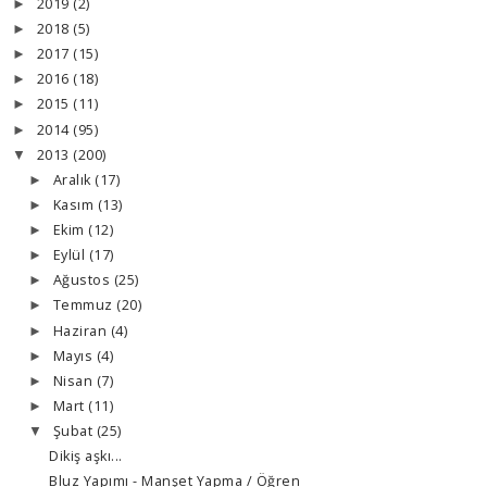
2019
(2)
►
2018
(5)
►
2017
(15)
►
2016
(18)
►
2015
(11)
►
2014
(95)
►
2013
(200)
▼
Aralık
(17)
►
Kasım
(13)
►
Ekim
(12)
►
Eylül
(17)
►
Ağustos
(25)
►
Temmuz
(20)
►
Haziran
(4)
►
Mayıs
(4)
►
Nisan
(7)
►
Mart
(11)
►
Şubat
(25)
▼
Dikiş aşkı...
Bluz Yapımı - Manşet Yapma / Öğren