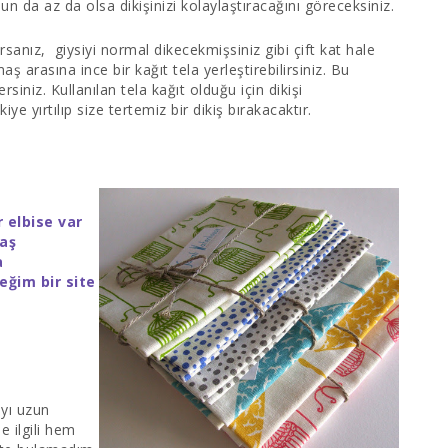
un da az da olsa dikişinizi kolaylaştıracağını göreceksiniz.
sanız, giysiyi normal dikecekmişsiniz gibi çift kat hale
maş arasına ince bir
kağıt tela
yerleştirebilirsiniz. Bu
siniz. Kullanılan tela kağıt olduğu için dikişi
e yırtılıp size tertemiz bir dikiş bırakacaktır.
 elbise var
aş
a
ğim bir site
ayı uzun
 ilgili hem