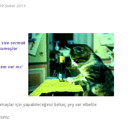
09 Şubat 2013
m size sormak
 kumaşlar
ntem var mı
?
aşlar için yapabileceğiniz birkaç şey var elbette:
siniz.