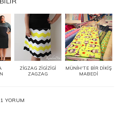
BILIR
A
ZİGZAG ZİGİZİGİ
MÜNİH'TE BİR DİKİŞ
EN
ZAGZAG
MABEDİ
1 YORUM