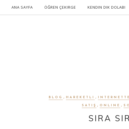
ANA SAYFA
ÖĞREN ÇEKIRGE
KENDIN DIK DOLABI
,
,
BLOG
HAREKETLI
INTERNETT
,
,
SATIŞ
ONLINE
S
SIRA S