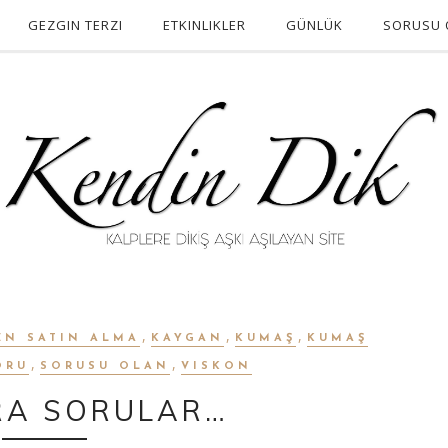
GEZGIN TERZI
ETKINLIKLER
GÜNLÜK
SORUSU 
,
,
,
EN SATIN ALMA
KAYGAN
KUMAŞ
KUMAŞ
,
,
ORU
SORUSU OLAN
VISKON
IRA SORULAR…