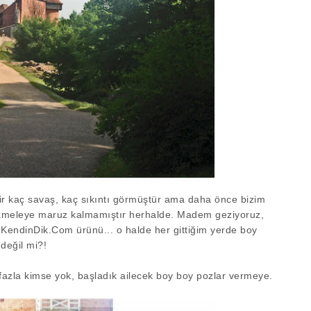
ilir kaç savaş, kaç sıkıntı görmüştür ama daha önce bizim
uameleye maruz kalmamıştır herhalde. Madem geziyoruz,
KendinDik.Com ürünü... o halde her gittiğim yerde boy
değil mi?!
 fazla kimse yok, başladık ailecek boy boy pozlar vermeye.