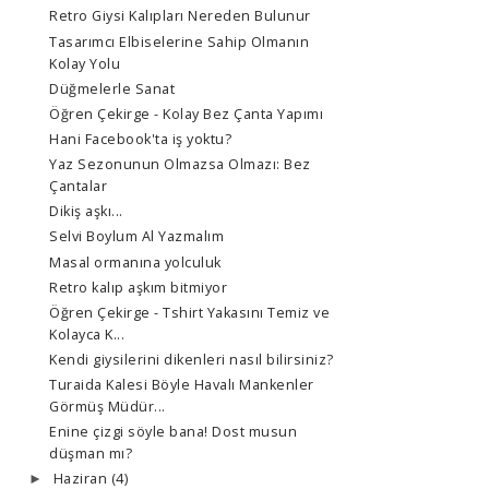
Retro Giysi Kalıpları Nereden Bulunur
Tasarımcı Elbiselerine Sahip Olmanın
Kolay Yolu
Düğmelerle Sanat
Öğren Çekirge - Kolay Bez Çanta Yapımı
Hani Facebook'ta iş yoktu?
Yaz Sezonunun Olmazsa Olmazı: Bez
Çantalar
Dikiş aşkı...
Selvi Boylum Al Yazmalım
Masal ormanına yolculuk
Retro kalıp aşkım bitmiyor
Öğren Çekirge - Tshirt Yakasını Temiz ve
Kolayca K...
Kendi giysilerini dikenleri nasıl bilirsiniz?
Turaida Kalesi Böyle Havalı Mankenler
Görmüş Müdür...
Enine çizgi söyle bana! Dost musun
düşman mı?
Haziran
(4)
►