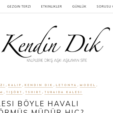
GEZGIN TERZI
ETKINLIKLER
GÜNLÜK
SORUSU 
,
,
,
,
,
ZI
KALIP
KENDIN DIK
LETONYA
MODEL
,
,
,
IM
TIŞÖRT
TSHIRT
TURAIDA KALESI
ESI BÖYLE HAVALI
ÖRMÜŞ MÜDÜR HIÇ?