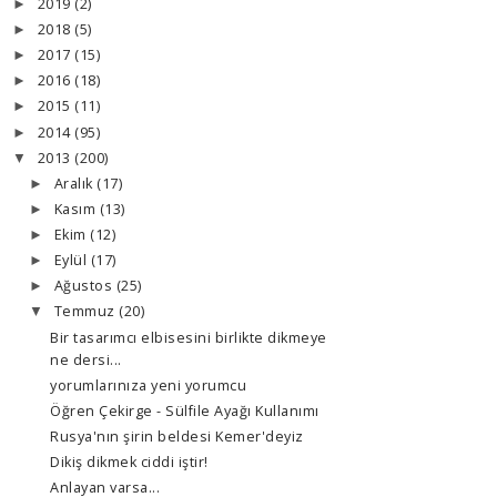
2019
(2)
►
2018
(5)
►
2017
(15)
►
2016
(18)
►
2015
(11)
►
2014
(95)
►
2013
(200)
▼
Aralık
(17)
►
Kasım
(13)
►
Ekim
(12)
►
Eylül
(17)
►
Ağustos
(25)
►
Temmuz
(20)
▼
Bir tasarımcı elbisesini birlikte dikmeye
ne dersi...
yorumlarınıza yeni yorumcu
Öğren Çekirge - Sülfile Ayağı Kullanımı
Rusya'nın şirin beldesi Kemer'deyiz
Dikiş dikmek ciddi iştir!
Anlayan varsa...