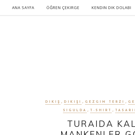
ANA SAYFA
ÖĞREN ÇEKIRGE
KENDIN DIK DOLABI
,
,
,
DIKIŞ
DIKIŞI
GEZGIN TERZI
GE
,
,
SIGULDA
T-SHIRT
TASAR
TURAIDA KAL
MANKENLER G