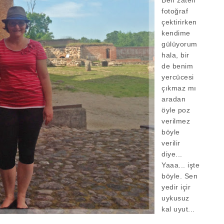
Ben zaten
fotoğraf
çektirirken
kendime
gülüyorum
hala, bir
de benim
yercücesi
çıkmaz mı
aradan
öyle poz
verilmez
böyle
verilir
diye...
Yaaa... işte
böyle. Sen
yedir içir
uykusuz
kal uyut...