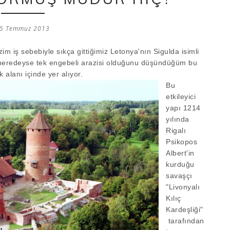
5 Temmuz 2013
izim iş sebebiyle sıkça gittiğimiz Letonya'nın Sigulda isimli
n neredeyse tek engebeli arazisi olduğunu düşündüğüm bu
alanı içinde yer alıyor.
Bu
etkileyici
yapı 1214
yılında
Rigalı
Psikopos
Albert'in
kurduğu
savaşçı
"Livonyalı
Kılıç
Kardeşliği"
tarafından