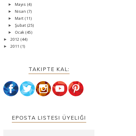
Mayıs
(4)
►
Nisan
(7)
►
Mart
(11)
►
Şubat
(25)
►
Ocak
(45)
►
2012
(44)
►
2011
(1)
►
TAKIPTE KAL:
EPOSTA LISTESI ÜYELIĞI