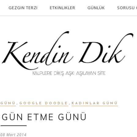
GEZGIN TERZI
ETKINLIKLER
GÜNLÜK
SORUSU 
,
,
 GÜNÜ
GOOGLE DOODLE
KADINLAR GÜNÜ
GÜN ETME GÜNÜ
08 Mart 2014