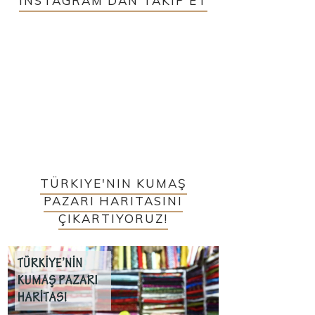
INSTAGRAM'DAN TAKIP ET
TÜRKIYE'NIN KUMAŞ
PAZARI HARITASINI
ÇIKARTIYORUZ!