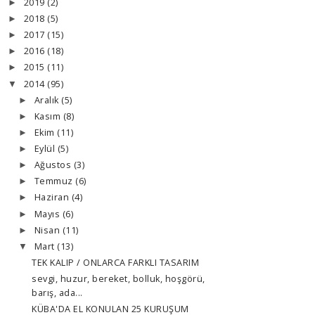
2019
(2)
►
2018
(5)
►
2017
(15)
►
2016
(18)
►
2015
(11)
►
2014
(95)
▼
Aralık
(5)
►
Kasım
(8)
►
Ekim
(11)
►
Eylül
(5)
►
Ağustos
(3)
►
Temmuz
(6)
►
Haziran
(4)
►
Mayıs
(6)
►
Nisan
(11)
►
Mart
(13)
▼
TEK KALIP / ONLARCA FARKLI TASARIM
sevgi, huzur, bereket, bolluk, hoşgörü,
barış, ada...
KÜBA'DA EL KONULAN 25 KURUŞUM