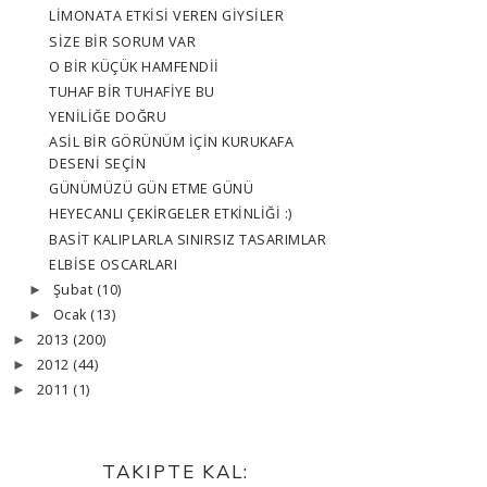
LİMONATA ETKİSİ VEREN GİYSİLER
SİZE BİR SORUM VAR
O BİR KÜÇÜK HAMFENDİİ
TUHAF BİR TUHAFİYE BU
YENİLİĞE DOĞRU
ASİL BİR GÖRÜNÜM İÇİN KURUKAFA
DESENİ SEÇİN
GÜNÜMÜZÜ GÜN ETME GÜNÜ
HEYECANLI ÇEKİRGELER ETKİNLİĞİ :)
BASİT KALIPLARLA SINIRSIZ TASARIMLAR
ELBİSE OSCARLARI
Şubat
(10)
►
Ocak
(13)
►
2013
(200)
►
2012
(44)
►
2011
(1)
►
TAKIPTE KAL: