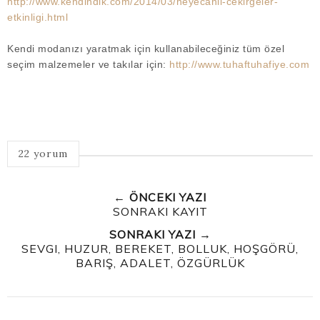
http://www.kendindik.com/2014/03/heyecanli-cekirgeler-
etkinligi.html
Kendi modanızı yaratmak için kullanabileceğiniz tüm özel
seçim malzemeler ve takılar için:
http://www.tuhaftuhafiye.com
22 yorum
← ÖNCEKI YAZI
SONRAKI KAYIT
SONRAKI YAZI →
SEVGI, HUZUR, BEREKET, BOLLUK, HOŞGÖRÜ,
BARIŞ, ADALET, ÖZGÜRLÜK