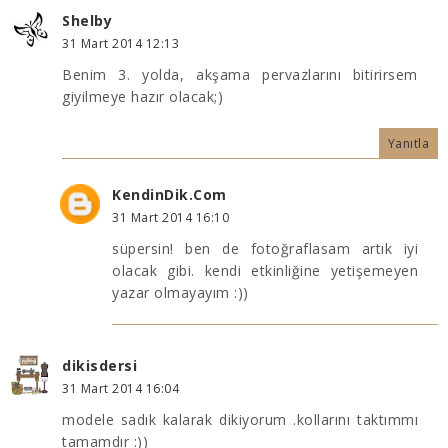
Shelby
31 Mart 2014 12:13
Benim 3. yolda, akşama pervazlarını bitirirsem
giyilmeye hazır olacak;)
Yanıtla
KendinDik.Com
31 Mart 2014 16:10
süpersin! ben de fotoğraflasam artık iyi
olacak gibi. kendi etkinliğine yetişemeyen
yazar olmayayım :))
dikisdersi
31 Mart 2014 16:04
modele sadık kalarak dikiyorum .kollarını taktımmı
tamamdır :))