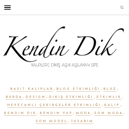
,
,
,
BASIT KALIPLAR
BLOG ETKINLIĞI
BLUZ
,
,
,
,
BURDA
DESIGN
DIKIŞ ETKINLIĞI
ETKINLIK
,
,
HEYECANLI ÇEKIRGELER ETKINLIĞI
KALIP
,
,
,
,
KENDIN DIK
KENDIN YAP
MODA
SON MODA
,
SON MODEL
TASARIM