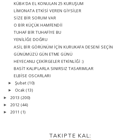
KÜBA'DA EL KONULAN 25 KURUŞUM
LİMONATA ETKİSİ VEREN GİYSİLER
SİZE BİR SORUM VAR
O BİR KÜÇÜK HAMFENDİİ
TUHAF BİR TUHAFİYE BU
YENİLİĞE DOĞRU
ASİL BİR GÖRÜNÜM İÇİN KURUKAFA DESENİ SEÇİN
GÜNÜMÜZÜ GÜN ETME GÜNÜ
HEYECANLI ÇEKİRGELER ETKİNLİĞİ :)
BASİT KALIPLARLA SINIRSIZ TASARIMLAR
ELBİSE OSCARLARI
Şubat
(10)
►
Ocak
(13)
►
2013
(200)
►
2012
(44)
►
2011
(1)
►
TAKIPTE KAL: